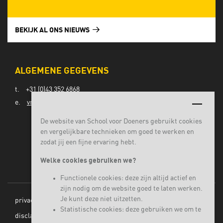
BEKIJK AL ONS NIEUWS
ALGEMENE GEGEVENS
t.
+31 (0)43 352 6868
e.
vmbo@lvomaastricht.nl
De website van School voor Doeners gebruikt cookies
en vergelijkbare technieken om goed te werken en
zodat jij een fijne ervaring hebt.
Welke cookies gebruiken we?
Functionele cookies: deze zijn altijd actief en
zijn nodig om de website goed te laten werken.
Je kunt deze niet uitzetten.
privacy
Statistische cookies: deze gebruiken we om te
disclaimer
begrijpen hoe bezoekers onze website