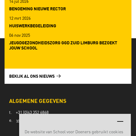
14 jul 2026
BENOEMING NIEUWE RECTOR
12 mrt 2026
HUISWERKBEGELEIDING
06 nov 2025
JEUGDGEZONDHEIDSZORG GGD ZUID LIMBURG BEZOEKT
JOUW SCHOOL
BEKIJK AL ONS NIEUWS
ALGEMENE GEGEVENS
t.
+31 (0)43 352 6868
e.
vmbo@lvomaastricht.nl
De website van School voor Doeners gebruikt cookies