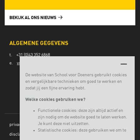
BEKIJK AL ONS NIEUWS
ALGEMENE GEGEVENS
t.
+31 (0)43 352 6868
e.
vmbo@lvomaastricht.nl
De website van School voor Doeners gebruikt cookies
en vergelijkbare technieken om goed te werken en
zodat jij een fijne ervaring hebt.
Welke cookies gebruiken we?
Functionele cookies: deze zijn altijd actief en
zijn nodig om de website goed te laten werken.
Je kunt deze niet uitzetten.
privacy
Statistische cookies: deze gebruiken we om te
disclaimer
begrijpen hoe bezoekers onze website