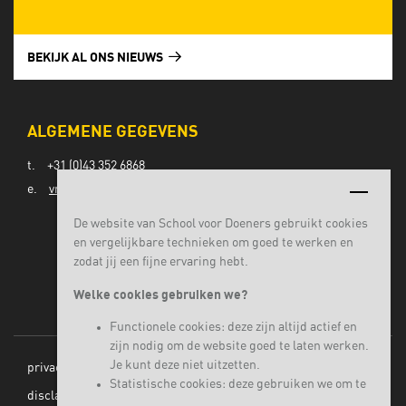
BEKIJK AL ONS NIEUWS
ALGEMENE GEGEVENS
t.
+31 (0)43 352 6868
e.
vmbo@lvomaastricht.nl
De website van School voor Doeners gebruikt cookies
en vergelijkbare technieken om goed te werken en
zodat jij een fijne ervaring hebt.
Welke cookies gebruiken we?
Functionele cookies: deze zijn altijd actief en
zijn nodig om de website goed te laten werken.
Je kunt deze niet uitzetten.
privacy
Statistische cookies: deze gebruiken we om te
disclaimer
begrijpen hoe bezoekers onze website