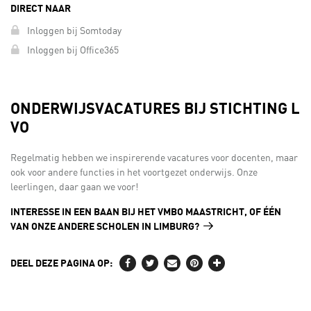
DIRECT NAAR
Inloggen bij Somtoday
Inloggen bij Office365
ONDERWIJSVACATURES BIJ STICHTING L
VO
Regelmatig hebben we inspirerende vacatures voor docenten, maar
ook voor andere functies in het voortgezet onderwijs. Onze
leerlingen, daar gaan we voor!
INTERESSE IN EEN BAAN BIJ HET VMBO MAASTRICHT, OF ÉÉN
VAN ONZE ANDERE SCHOLEN IN LIMBURG?
DEEL DEZE PAGINA OP: